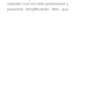
relación con mi vida profesional y
personal. Simplificando diría que
en mi vida profesional me he
dedicado por una parte a las
ciencias de la gestión y las
relacionadas con el desarrollo
económico y, por otro, al a
gastronomía. así pues echaremos
mano de temas, para mi tan
apasionantes, como la economía
del cambio tecnológico, la
innovación, la emprendeduría, y
los sistemas educativos y el
desarrollo, y a los recetarios, a la
actualidad gastronómica, a las
evaluaciones del gusto y, ¿por qué
no? a la gestión de la restauración
y a su futuro.