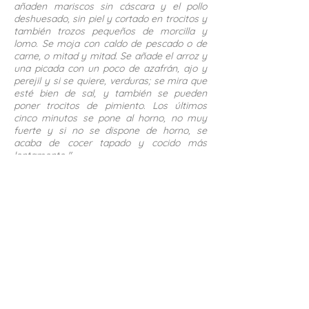
añaden mariscos sin cáscara y el pollo
deshuesado, sin piel y cortado en trocitos y
también trozos pequeños de morcilla y
lomo. Se moja con caldo de pescado o de
carne, o mitad y mitad. Se añade el arroz y
una picada con un poco de azafrán, ajo y
perejil y si se quiere, verduras; se mira que
esté bien de sal, y también se pueden
poner trocitos de pimiento. Los últimos
cinco minutos se pone al horno, no muy
fuerte y si no se dispone de horno, se
acaba de cocer tapado y cocido más
lentamente ".
Esta receta de mi madre reproduce la
Parellada del 7 Portes de los años 50 y 60
y por lo tanto la receta del chef Marti
(nacido en Palafrugell). Aquí
podéis encontrar tambien la receta del
chef Lladonosa en la que
comprobaréis que las variaciones son de
procedimiento. Importante recordar,
especialmente para los que no están
acostumbrados a hacer paellas, que el
sofrito y los fumets son más importantes