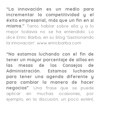
“La innovación es un medio para
incrementar la competitividad y el
éxito empresarial, más que un fin en sí
misma."
Tanto hablar sobre ella y a lo
mejor todavía no se ha entendido. Lo
dice Enric Barba, en su blog 'Gestionando
la innovación'.
www.enricbarba.com
“No estamos luchando con el fin de
tener un mayor porcentaje de sillas en
las mesas de los Consejos de
Administración. Estamos luchando
para tener una agenda diferente y
para cambiar la manera de hacer
negocios”
. Una frase que se puede
aplicar en muchas ocasiones, por
ejemplo, en la discusión, un poco estéril,
sobre qué es más importante en la
empresa, si el poder o el modelo de
negocio. Extraído de una entrevista sobre
el papel de la mujer a Henryka Bochniarz,
ministra del Gobierno polaco, publicada
en la revista de Egon Zehnder (volumen
XVI).
Ver artículo
.